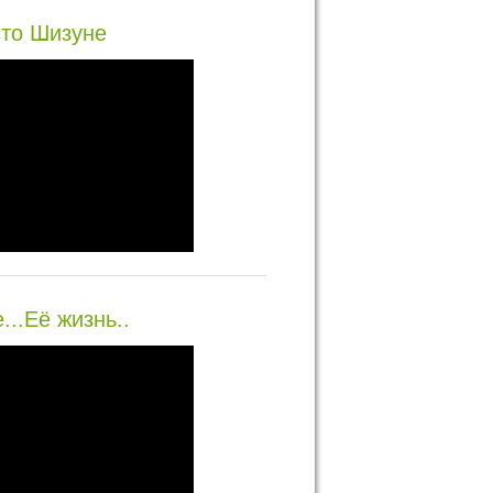
то Шизуне
...Её жизнь..