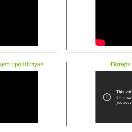
део про Шизуне
Потеря 