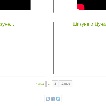
уне...
Шизуне и Цуна
Назад
1
2
Далее