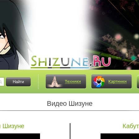
Видео Шизуне
и Шизуне
Кабут