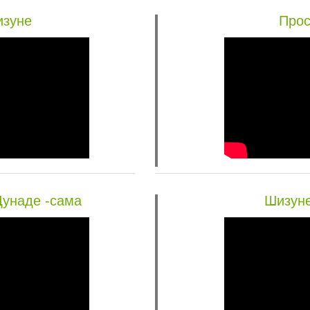
изуне
Прос
унаде -сама
Шизуне