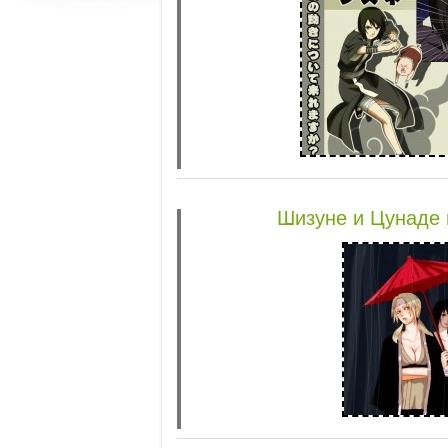
Шизуне и Цунаде 