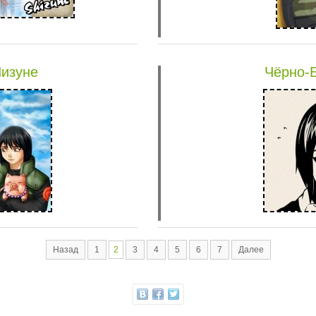
изуне
Чёрно-
Назад
1
2
3
4
5
6
7
Далее