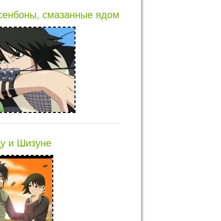
сенбоны, смазанные ядом
у и Шизуне