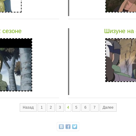
 сезоне
Шизуне на 
Назад
1
2
3
4
5
6
7
Далее