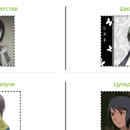
етстве
Шиз
изуне
Цунад