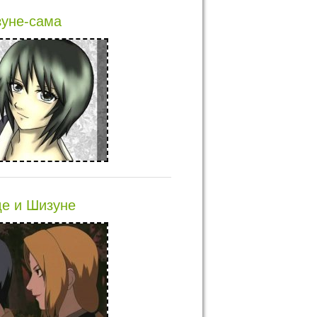
уне-сама
е и Шизуне