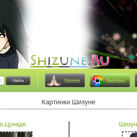
Картинки Шизуне
а,Цунаде.
Шизун