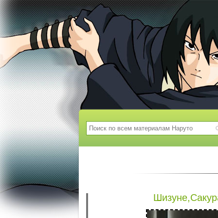
Шизуне,Сакур